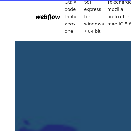
Gta v
Sql
Télécharge
code
express
mozilla
triche
for
firefox for
xbox
windows
mac 10.5 
one
7 64 bit