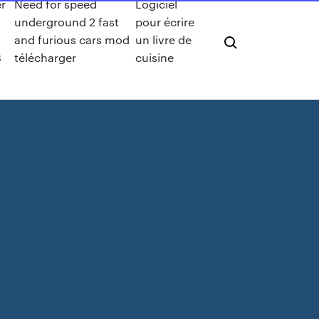
r
Need for speed
Logiciel
underground 2 fast
pour écrire
and furious cars mod
un livre de
8
télécharger
cuisine