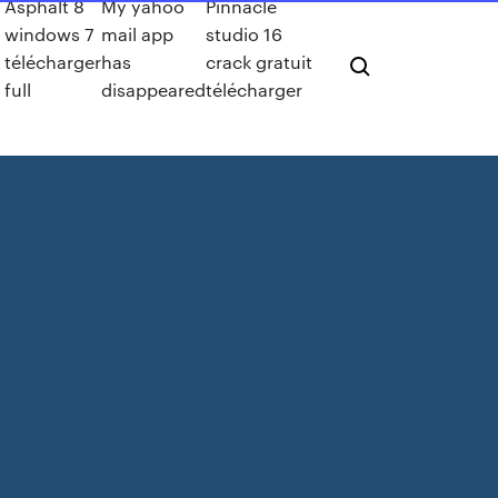
Asphalt 8
My yahoo
Pinnacle
windows 7
mail app
studio 16
télécharger
has
crack gratuit
full
disappeared
télécharger